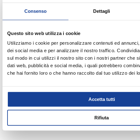
Consenso
Dettagli
2026-03-25
Alex
Questo sito web utilizza i cookie
Utilizziamo i cookie per personalizzare contenuti ed annunci, 
Ottimi prezzi dipendenti gentili e sempre disponibili
dei social media e per analizzare il nostro traffico. Condividi
sul modo in cui utilizzi il nostro sito con i nostri partner che 
dati web, pubblicità e social media, i quali potrebbero combin
che hai fornito loro o che hanno raccolto dal tuo utilizzo dei lo
2026-02-07
Riccardo Bacciardi
Accetta tutti
Esperienza fantastica grazie a Gianmarco che mi ha
Rifiuta
aiutato alla grande !! !