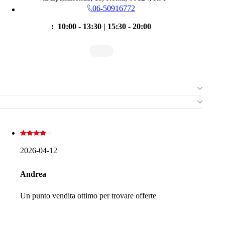
06-50916772
:
10:00 - 13:30 | 15:30 - 20:00
10:00 - 20:00
www.cisalfasport.it
10:00 - 20:00
10:00 - 20:00
2026-04-12
10:00 - 20:00
10:00 - 20:00
Andrea
10:00 - 20:00
Un punto vendita ottimo per trovare offerte
10:00 - 13:30 | 15:30 - 20:00