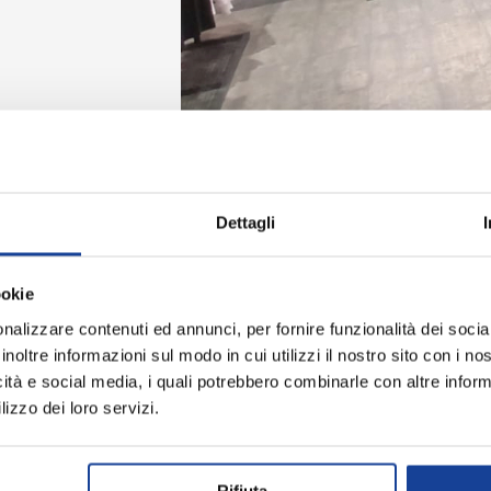
Dettagli
ookie
nalizzare contenuti ed annunci, per fornire funzionalità dei socia
2026-06-13
2026
inoltre informazioni sul modo in cui utilizzi il nostro sito con i n
icità e social media, i quali potrebbero combinarle con altre inform
Diego
Laur
lizzo dei loro servizi.
Molto bello e pulito
Occas
dispo