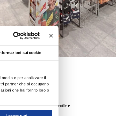
Informazioni sui cookie
l media e per analizzare il
-05-12
ostri partner che si occupano
azioni che hai fornito loro o
etta
ioni veramente top. Il personale è gentile e
nibile.