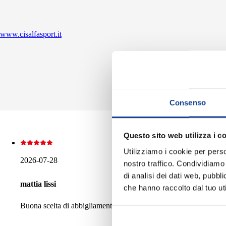
www.cisalfasport.it
Consenso
Questo sito web utilizza i c
Utilizziamo i cookie per perso
2026-07-28
nostro traffico. Condividiamo 
di analisi dei dati web, pubbl
mattia lissi
che hanno raccolto dal tuo uti
Buona scelta di abbigliamento e articoli sportivi