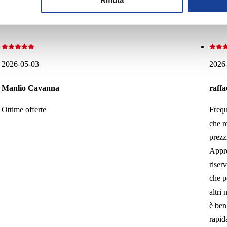
Rifiuta
2026-05-03
2026
Manlio Cavanna
raffa
Ottime offerte
Frequ
che r
prezz
Appre
riser
che p
altri
è ben
rapid