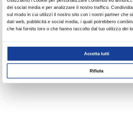
Utilizziamo i cookie per personalizzare contenuti ed annunci, 
Domenica
09:30 - 13:30 | 16:30 - 20:30
performance, a quelli che negli articoli sportivi hanno individuato la
dei social media e per analizzare il nostro traffico. Condividi
soluzione per il proprio tempo libero. Nel nostro punto vendita puoi trovare
sul modo in cui utilizzi il nostro sito con i nostri partner che 
un vasto assortimento di scarpe, abbigliamento e attrezzature dei migliori
dati web, pubblicità e social media, i quali potrebbero combin
brand e chiedere consigli ai nostri esperti per vivere al meglio le tue
che hai fornito loro o che hanno raccolto dal tuo utilizzo dei lo
passioni.
Accetta tutti
Rifiuta