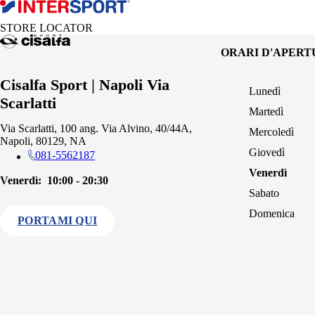
STORE LOCATOR
ORARI D'APER
Cisalfa Sport | Napoli Via
Lunedì
Scarlatti
Martedì
Via Scarlatti, 100 ang. Via Alvino, 40/44A,
Mercoledì
Napoli, 80129, NA
Giovedì
081-5562187
Venerdì
Venerdì:
10:00 - 20:30
Sabato
Domenica
PORTAMI QUI