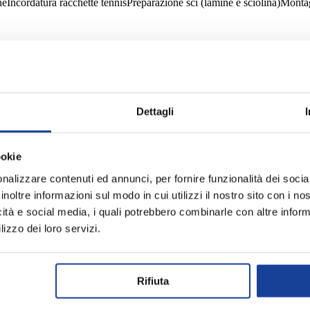
ne
Incordatura racchette tennis
Preparazione sci (lamine e sciolina)
Montag
onati di sport e abbigliamento a Napoli.
Dettagli
i articoli sportivi: abbigliamento, calzature e accessori dei migliori br
er te!
ookie
nalizzare contenuti ed annunci, per fornire funzionalità dei socia
inoltre informazioni sul modo in cui utilizzi il nostro sito con i n
acquisti online.
icità e social media, i quali potrebbero combinarle con altre inform
lizzo dei loro servizi.
Rifiuta