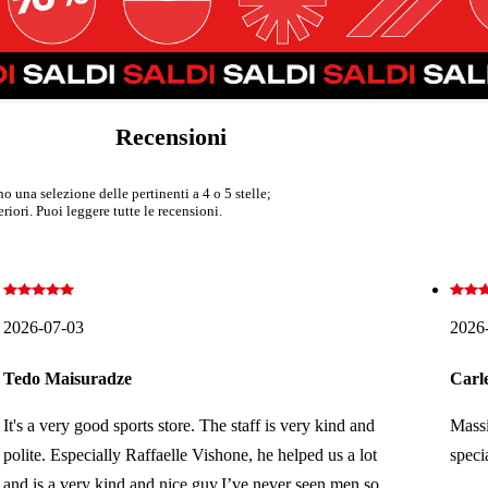
Recensioni
 una selezione delle pertinenti a 4 o 5 stelle;
iori. Puoi leggere tutte le recensioni.
2026-07-03
2026
Tedo Maisuradze
Carl
It's a very good sports store. The staff is very kind and
Massi
polite. Especially Raffaelle Vishone, he helped us a lot
speci
and is a very kind and nice guy.I’ve never seen men so