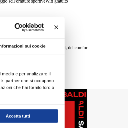
gio sci
Forniture sportive
Wifi gratuito
Informazioni sui cookie
and, ideali per gli amanti dello sport, del comfort
l media e per analizzare il
ostri partner che si occupano
azioni che hai fornito loro o
Accetta tutti