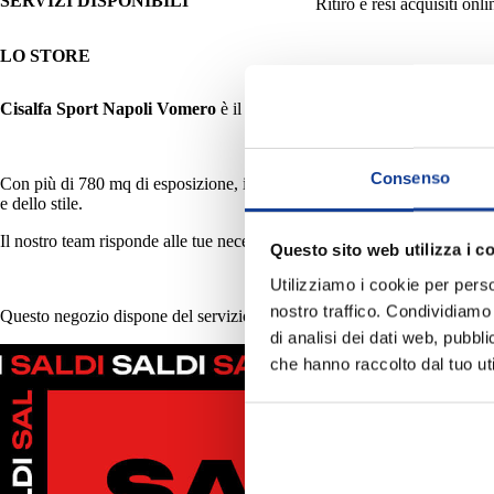
SERVIZI DISPONIBILI
Ritiro e resi acquisiti onli
LO STORE
Cisalfa Sport Napoli Vomero
è il punto di riferimento per gli appassi
Consenso
Con più di 780 mq di esposizione, il negozio propone un'ampia selezione d
e dello stile.
Il nostro team risponde alle tue necessità consigliando i prodotti giusti p
Questo sito web utilizza i c
Utilizziamo i cookie per perso
nostro traffico. Condividiamo 
Questo negozio dispone del servizio
Click&Collect
per il ritiro degli 
di analisi dei dati web, pubbl
che hanno raccolto dal tuo uti