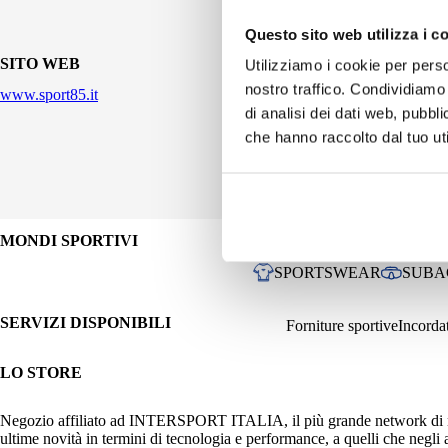
Questo sito web utilizza i c
SITO WEB
Utilizziamo i cookie per perso
nostro traffico. Condividiamo 
www.sport85.it
di analisi dei dati web, pubbl
che hanno raccolto dal tuo uti
MONDI SPORTIVI
BASKET
BOXE / ART
SPORTSWEAR
SUBA
SERVIZI DISPONIBILI
Forniture sportive
Incordat
LO STORE
Negozio affiliato ad INTERSPORT ITALIA, il più grande network di negozi
ultime novità in termini di tecnologia e performance, a quelli che negli 