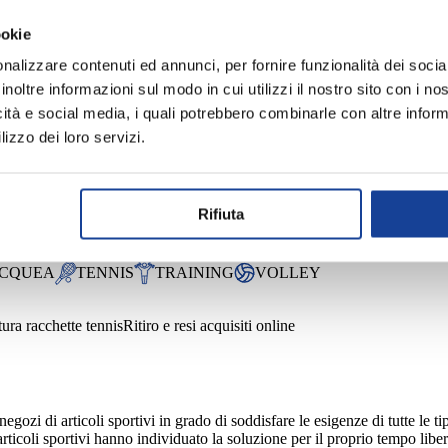
ookie
nalizzare contenuti ed annunci, per fornire funzionalità dei socia
inoltre informazioni sul modo in cui utilizzi il nostro sito con i n
icità e social media, i quali potrebbero combinarle con altre inform
lizzo dei loro servizi.
Rifiuta
I MARZIALI
CALCIO
CITYWEAR
MARE
PALESTRA
CQUEA
TENNIS
TRAINING
VOLLEY
ura racchette tennis
Ritiro e resi acquisiti online
 di articoli sportivi in grado di soddisfare le esigenze di tutte le tip
articoli sportivi hanno individuato la soluzione per il proprio tempo lib