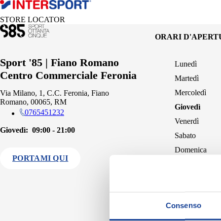
STORE LOCATOR
ORARI D'APER
Sport '85 | Fiano Romano
Lunedì
Centro Commerciale Feronia
Martedì
Mercoledì
Via Milano, 1, C.C. Feronia, Fiano
Romano, 00065, RM
Giovedì
0765451232
Venerdì
Giovedì:
09:00 - 21:00
Sabato
Domenica
PORTAMI QUI
Consenso