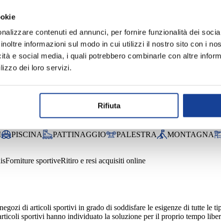
ookie
nalizzare contenuti ed annunci, per fornire funzionalità dei socia
inoltre informazioni sul modo in cui utilizzi il nostro sito con i n
icità e social media, i quali potrebbero combinarle con altre inform
lizzo dei loro servizi.
Rifiuta
AR
VOLLEY
TRAINING
TENNIS
SUBACQUEA
SC
I
PISCINA
PATTINAGGIO
PALESTRA
MONTAGNA
is
Forniture sportive
Ritiro e resi acquisiti online
 di articoli sportivi in grado di soddisfare le esigenze di tutte le tip
articoli sportivi hanno individuato la soluzione per il proprio tempo lib