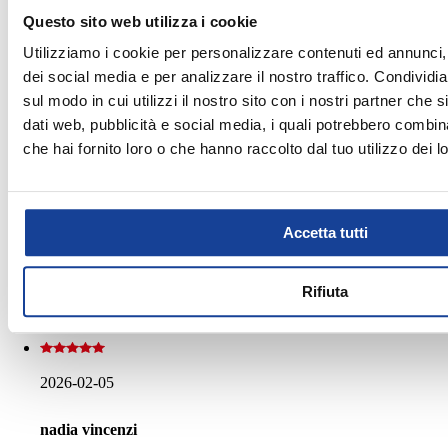
Personale attento, disponibile e gentile.
Questo sito web utilizza i cookie
Utilizziamo i cookie per personalizzare contenuti ed annunci, 
dei social media e per analizzare il nostro traffico. Condividi
sul modo in cui utilizzi il nostro sito con i nostri partner che 
2026-02-08
dati web, pubblicità e social media, i quali potrebbero combin
che hai fornito loro o che hanno raccolto dal tuo utilizzo dei lo
miriam ferrucci
Un negozio dove il personale è gentile e ti assiste
Accetta tutti
consigliandoti con scrupolo il prodotto, mettiamoci pure
la simpatia! Grazie Silvia
Rifiuta
2026-02-05
nadia vincenzi