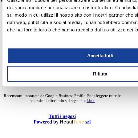
Utilizziamo i cookie per personalizzare contenuti ed annunci, 
Business Profile possono esserci recensioni con valutazioni inferiori. Puoi
Situato nel
Parco Commerciale Torre Spaccata
, il negozio
Domenica
09:00 - 20:00
leggere tutte le recensioni.
propone un'ampia selezione di articoli sportivi e lifestyle:
dei social media e per analizzare il nostro traffico. Condividi
abbigliamento, calzature e accessori dei migliori brand, ideali
sul modo in cui utilizzi il nostro sito con i nostri partner che 
per gli sportivi ma anche per chi cerca prodotti confortevoli e
dati web, pubblicità e social media, i quali potrebbero combin
versatili.
che hai fornito loro o che hanno raccolto dal tuo utilizzo dei lo
2026-06-20
Il nostro team è pronto a consigliarti i prodotti giusti!
Ginevra Sanna
In questo negozio è attivo il servizio
Click&Collect
per il ritiro
Accetta tutti
degli acquisti online.
Veramente soddisfatta di questa apertura, prezzi ottimi,
personale disponibile. 5 stelle
Rifiuta
Recensioni importate da Google Business Profile. Puoi leggere tutte le
recensioni cliccando sul seguente
Link
Tutti i negozi
Powered by
Retail
Tune
srl