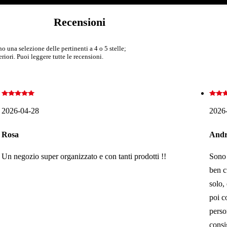
Recensioni
 una selezione delle pertinenti a 4 o 5 stelle;
iori. Puoi leggere tutte le recensioni.
2026-04-28
2026
Rosa
Andr
Un negozio super organizzato e con tanti prodotti !!
Sono 
ben c
solo, 
poi co
perso
consi