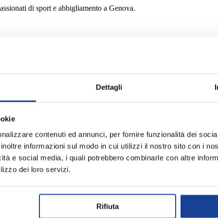
passionati di sport e abbigliamento a Genova.
ia gamma di abbigliamento, calzature e accessori dei top brand, pensati p
te!
Dettagli
i acquisti online.
ookie
nalizzare contenuti ed annunci, per fornire funzionalità dei socia
inoltre informazioni sul modo in cui utilizzi il nostro sito con i n
icità e social media, i quali potrebbero combinarle con altre inform
lizzo dei loro servizi.
Rifiuta