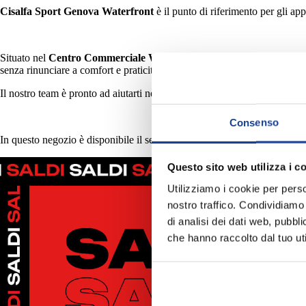
Cisalfa Sport Genova Waterfront
è il punto di riferimento per gli ap
Situato nel
Centro Commerciale Waterfront
, il negozio offre un'amp
senza rinunciare a comfort e praticità.
Il nostro team è pronto ad aiutarti nella scelta dei prodotti su misura per 
Consenso
In questo negozio è disponibile il servizio
Click&Collect
per ritirare gl
Questo sito web utilizza i c
Utilizziamo i cookie per perso
nostro traffico. Condividiamo 
di analisi dei dati web, pubbl
che hanno raccolto dal tuo uti