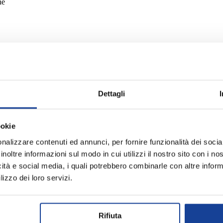
ne
sport e abbigliamento a Milano.
osizione, il negozio offre un'ampia selezione di abbigliamento, calzature 
Dettagli
usti per te!
ookie
nalizzare contenuti ed annunci, per fornire funzionalità dei socia
cquisti online.
inoltre informazioni sul modo in cui utilizzi il nostro sito con i n
icità e social media, i quali potrebbero combinarle con altre inform
lizzo dei loro servizi.
Rifiuta