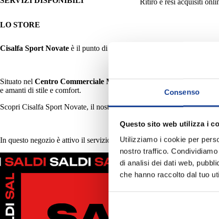
SERVIZI DISPONIBILI
Ritiro e resi acquisiti onli
LO STORE
Cisalfa Sport Novate
è il punto di riferimento per gli appassionati di 
Situato nel
Centro Commerciale Metropoli
, con più di 750 mq di esp
e amanti di stile e comfort.
Consenso
Scopri Cisalfa Sport Novate, il nostro team ti aiuta a trovare i prodotti gi
Questo sito web utilizza i c
Utilizziamo i cookie per perso
In questo negozio è attivo il servizio
Click&Collect
per il ritiro degli a
nostro traffico. Condividiamo 
di analisi dei dati web, pubbl
che hanno raccolto dal tuo uti