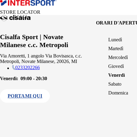
STORE LOCATOR
ORARI D'APER
Cisalfa Sport | Novate
Lunedì
Milanese c.c. Metropoli
Martedì
Via Amoretti, 1 angolo Via Bovisasca, c.c.
Mercoledì
Metropoli, Novate Milanese, 20026, MI
Giovedì
0233202266
Venerdì
Venerdì:
09:00 - 20:30
Sabato
Domenica
PORTAMI QUI