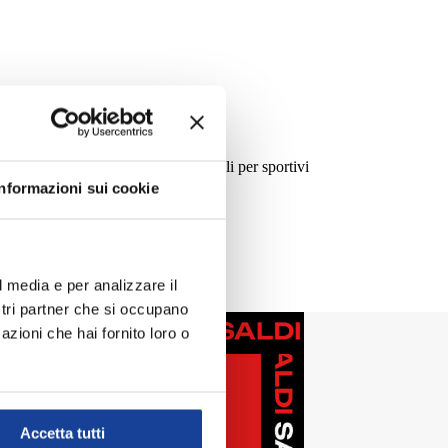
e accessori dei migliori brand, ideali per sportivi
Informazioni sui cookie
l media e per analizzare il
ostri partner che si occupano
azioni che hai fornito loro o
Accetta tutti