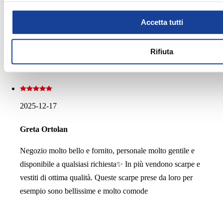
essendo molto pieno sono stato servito con cortesia e
professionalità da tutti ma nel reparto scarpe in
Accetta tutti
particolare da Francesco che ringrazio per gli ottimi
consigli. Acquisto ben fatto Acquisto felice!
Rifiuta
2025-12-17
Greta Ortolan
Negozio molto bello e fornito, personale molto gentile e
disponibile a qualsiasi richiesta✨️ In più vendono scarpe e
vestiti di ottima qualità. Queste scarpe prese da loro per
esempio sono bellissime e molto comode