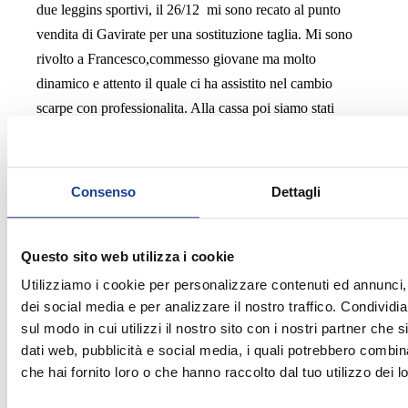
due leggins sportivi, il 26/12 mi sono recato al punto
vendita di Gavirate per una sostituzione taglia. Mi sono
rivolto a Francesco,commesso giovane ma molto
dinamico e attento il quale ci ha assistito nel cambio
scarpe con professionalita. Alla cassa poi siamo stati
accolti da Eliona che professionalmente ci ha illustrato
tutte le promozioni del caso .....che dire ottima assistenza
in una giornata per noi di festa ma per i ragazzi
Consenso
Dettagli
lavorativamente impegnativa ! Bravi 10+
Questo sito web utilizza i cookie
Utilizziamo i cookie per personalizzare contenuti ed annunci, 
dei social media e per analizzare il nostro traffico. Condividi
2025-12-26
sul modo in cui utilizzi il nostro sito con i nostri partner che 
dati web, pubblicità e social media, i quali potrebbero combin
Semola Semola
che hai fornito loro o che hanno raccolto dal tuo utilizzo dei lo
Sono stato oggi 26 dicembre presso questo negozio e pur