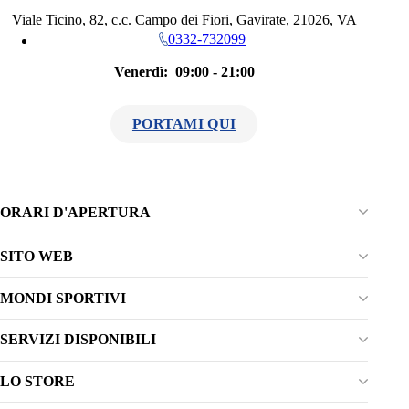
Viale Ticino, 82, c.c. Campo dei Fiori, Gavirate, 21026, VA
0332-732099
Venerdì:
09:00 - 21:00
PORTAMI QUI
ORARI D'APERTURA
SITO WEB
Lunedì
09:00 - 21:00
www.cisalfasport.it
Martedì
09:00 - 21:00
MONDI SPORTIVI
Mercoledì
09:00 - 21:00
SERVIZI DISPONIBILI
Giovedì
09:00 - 21:00
CALCIO
CITYWEAR
Venerdì
09:00 - 21:00
LO STORE
Ritiro e resi acquisiti online
MARE
Sabato
09:00 - 21:00