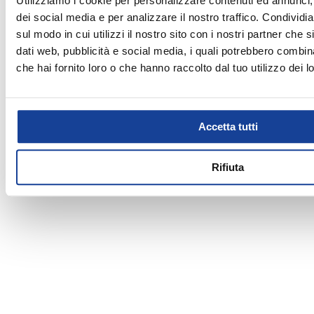
Utilizziamo i cookie per personalizzare contenuti ed annunci, 
Powered by
Retail
Tune
srl
Montaggio sci
CALCIO
negozi KING puoi trovare la selezione dei migliori marchi
dei social media e per analizzare il nostro traffico. Condividi
Noleggio attrezzo sci
fashion e sportivi di abbigliamento, calzature e accessori. Ben
SCI ALPINO
Forniture sportive
sul modo in cui utilizzi il nostro sito con i nostri partner che 
40 punti vendita in 6 regioni diverse: Marche, Umbria, Emilia-
SCI ABBIGLIAMENTO
Stampa e personalizzazione maglie
Romagna, Abruzzo, Lazio e Piemonte. Il mondo King ti aspetta
dati web, pubblicità e social media, i quali potrebbero combin
Ritiro e resi acquisiti online
PISCINA
nello store più vicino a te e online su kingattitude.it.
che hai fornito loro o che hanno raccolto dal tuo utilizzo dei lo
PALESTRA
MONTAGNA ATTREZZO
MONTAGNA
Accetta tutti
MARE
CITYWEAR
Rifiuta