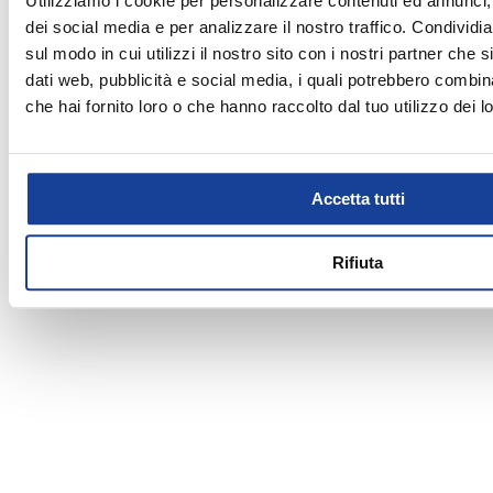
Utilizziamo i cookie per personalizzare contenuti ed annunci, 
Domenica
Chiuso
palestra/crossfit, volley, padel. Premiazioni coppe trofei
dei social media e per analizzare il nostro traffico. Condividi
medaglie.
sul modo in cui utilizzi il nostro sito con i nostri partner che 
dati web, pubblicità e social media, i quali potrebbero combin
che hai fornito loro o che hanno raccolto dal tuo utilizzo dei lo
Accetta tutti
Rifiuta