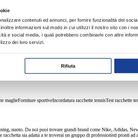
ookie
nalizzare contenuti ed annunci, per fornire funzionalità dei socia
inoltre informazioni sul modo in cui utilizzi il nostro sito con i n
icità e social media, i quali potrebbero combinarle con altre inform
lizzo dei loro servizi.
Rifiuta
MONTAGNA
PALESTRA
PISCINA
SCI ABBIGLIAME
ne maglie
Forniture sportive
Incordatura racchette tennis
Test racchette te
unning, nuoto. Da noi puoi trovare grandi brand come Nike, Adidas, New
racchetta sia adatta a te troverai un gruppo di professionisti pronti ad ai