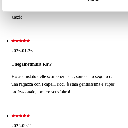
quelle. Sono molto soddisfatta, non trovavo da anni una
commessa così cordiale e interessata al cliente, davvero
grazie!
2026-01-26
Thegametmura Raw
Ho acquistato delle scarpe ieri sera, sono stato seguito da
una ragazza con i capelli ricci, è stata gentilissima e super
professionale, tornerò senz’altro!!
2025-09-11