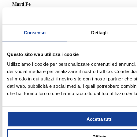
Marti Fe
Negozio fornito, bei prodotti e personale molto
disponibile!
Consenso
Dettagli
Questo sito web utilizza i cookie
2026-02-04
Utilizziamo i cookie per personalizzare contenuti ed annunci, 
dei social media e per analizzare il nostro traffico. Condividi
Emy87
sul modo in cui utilizzi il nostro sito con i nostri partner che 
dati web, pubblicità e social media, i quali potrebbero combin
Mi sono recata presso questo negozio per l'acquisto di
che hai fornito loro o che hanno raccolto dal tuo utilizzo dei lo
una scarpa da corsa. Son stata servita da una ragazza con
gli occhiali molto gentile, disponibile e soprattutto molto
preparata. Per non provare dei modelli di scarpe a caso,
Accetta tutti
mi ha fatto diverse domande per capire quali fossero le
mie esigenze ed ha guidato l'acquisto tenendo conto di
Rifiuta