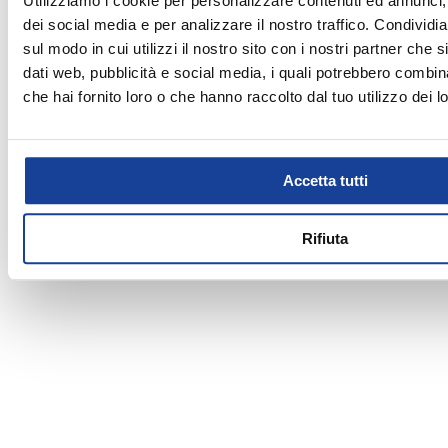
Utilizziamo i cookie per personalizzare contenuti ed annunci, 
Domenica
Chiuso
delle ultime novità in termini di tecnologia e performance, a
SCI ALPINO
dei social media e per analizzare il nostro traffico. Condividi
quelli che negli articoli sportivi hanno individuato la soluzione
SPORTSWEAR
sul modo in cui utilizzi il nostro sito con i nostri partner che 
per il proprio tempo libero. Nel nostro punto vendita puoi
trovare un vasto assortimento di scarpe, abbigliamento e
TRAINING
dati web, pubblicità e social media, i quali potrebbero combin
attrezzature dei migliori brand e chiedere consigli ai nostri
che hai fornito loro o che hanno raccolto dal tuo utilizzo dei lo
esperti per vivere al meglio le tue passioni.
Accetta tutti
Rifiuta