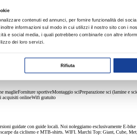
ookie
nalizzare contenuti ed annunci, per fornire funzionalità dei socia
inoltre informazioni sul modo in cui utilizzi il nostro sito con i n
icità e social media, i quali potrebbero combinarle con altre inform
lizzo dei loro servizi.
Rifiuta
A
MONTAGNA ATTREZZO
SCI ALPINISMO
SCI ALPIN
ne maglie
Forniture sportive
Montaggio sci
Preparazione sci (lamine e sci
i acquisiti online
Wifi gratuito
oni guidate con guide locali. Noi noleggiamo esclusivamente E-bike e
ni, scarpe da ciclismo e MTB-shirts. WIFI. Marchi Top: Giant, Cube, M