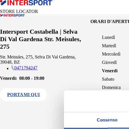
STORE LOCATOR
ORARI D'APER
Intersport Costabella | Selva
Lunedì
Di Val Gardena Str. Meisules,
275
Martedì
Mercoledì
Str. Meisules, 275, Selva Di Val Gardena,
39048, BZ
Giovedì
0471794247
Venerdì
Venerdì:
08:00 - 19:00
Sabato
Domenica
PORTAMI QUI
Consenso