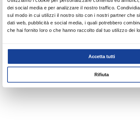
Utilizziamo i cookie per personalizzare contenuti ed annunci, 
Domenica
Chiuso
per il proprio tempo libero. Nel nostro punto vendita puoi
trovare un vasto assortimento di scarpe, abbigliamento e
dei social media e per analizzare il nostro traffico. Condividi
attrezzature dei migliori brand e chiedere consigli ai nostri
sul modo in cui utilizzi il nostro sito con i nostri partner che 
esperti per vivere al meglio le tue passioni.
dati web, pubblicità e social media, i quali potrebbero combin
che hai fornito loro o che hanno raccolto dal tuo utilizzo dei lo
Accetta tutti
Rifiuta