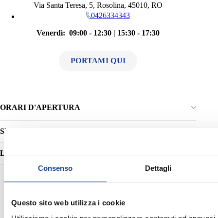
Via Santa Teresa, 5, Rosolina, 45010, RO
0426334343
Venerdì:
09:00 - 12:30 | 15:30 - 17:30
PORTAMI QUI
ORARI D'APERTURA
SITO WEB
Lunedì
15:30 - 17:30
www.langolosport.it
Martedì
09:00 - 12:30
LO STORE
Mercoledì
09:00 - 12:30 | 15:30 - 17:30
Consenso
Dettagli
Tutti i negozi
Giovedì
09:00 - 12:30 | 15:30 - 17:30
Negozio affiliato ad INTERSPORT ITALIA, il più grande
Powered by
Retail
Tune
srl
network di negozi di articoli sportivi in grado di soddisfare le
Venerdì
09:00 - 12:30 | 15:30 - 17:30
esigenze di tutte le tipologie di consumatori, da quelli in cerca
delle ultime novità in termini di tecnologia e performance, a
Questo sito web utilizza i cookie
Sabato
09:00 - 12:30 | 15:30 - 17:30
quelli che negli articoli sportivi hanno individuato la soluzione